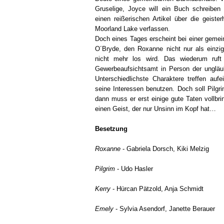
Gruselige, Joyce will ein Buch schreiben 
einen reißerischen Artikel über die geis
Moorland Lake verfassen.
Doch eines Tages erscheint bei einer geme
O´Bryde, den Roxanne nicht nur als einz
nicht mehr los wird. Das wiederum ruft
Gewerbeaufsichtsamt in Person der ungläu
Unterschiedlichste Charaktere treffen aufe
seine Interessen benutzen. Doch soll Pilgri
dann muss er erst einige gute Taten vollbri
einen Geist, der nur Unsinn im Kopf hat…
Besetzung
Roxanne
- Gabriela Dorsch, Kiki Melzig
Pilgrim
- Udo Hasler
Kerry
- Hürcan Pätzold, Anja Schmidt
Emely
- Sylvia Asendorf, Janette Berauer