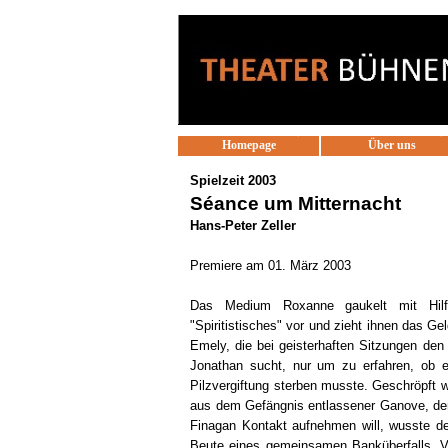
Direkt zum Seiteninhalt
Homepage
Über uns
Spielzeit 2003
Séance um Mitternacht
Hans-Peter Zeller
Premiere am 01. März 2003
Das Medium Roxanne gaukelt mit Hilf
"Spiritistisches" vor und zieht ihnen das G
Emely, die bei geisterhaften Sitzungen de
Jonathan sucht, nur um zu erfahren, ob er
Pilzvergiftung sterben musste. Geschröpft 
aus dem Gefängnis entlassener Ganove, de
Finagan Kontakt aufnehmen will, wusste de
Beute eines gemeinsamen Banküberfalls. Vi