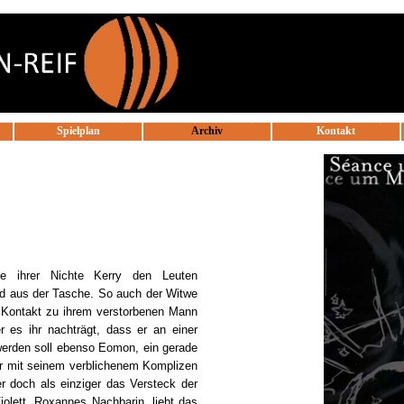
Menü überspringen
Spielplan
Archiv
Kontakt
▼
▼
▼
e ihrer Nichte Kerry den Leuten
eld aus der Tasche. So auch der Witwe
n Kontakt zu ihrem verstorbenen Mann
 es ihr nachträgt, dass er an einer
werden soll ebenso Eomon, ein gerade
r mit seinem verblichenem Komplizen
r doch als einziger das Versteck der
olett, Roxannes Nachbarin, liebt das